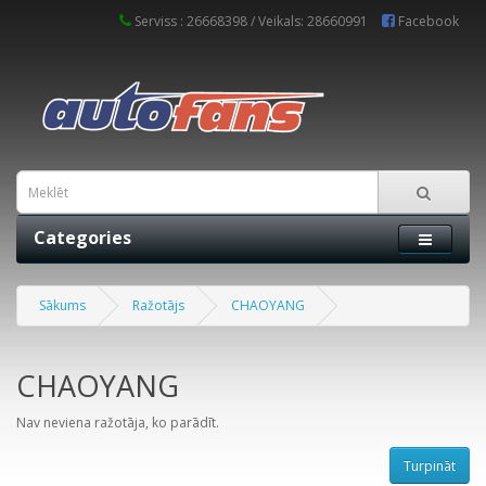
Serviss : 26668398 / Veikals: 28660991
Facebook
Categories
Sākums
Ražotājs
CHAOYANG
CHAOYANG
Nav neviena ražotāja, ko parādīt.
Turpināt