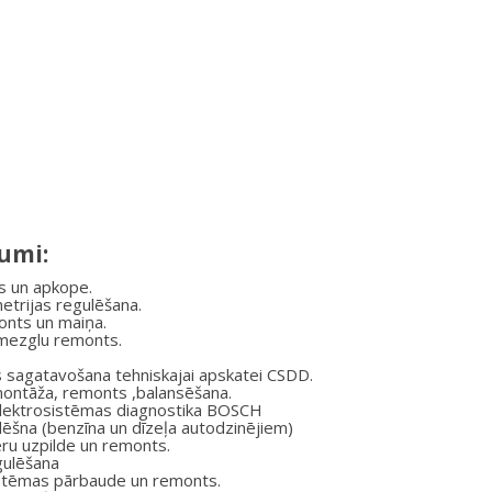
umi:
s un apkope.
etrijas regulēšana.
onts un maiņa.
 mezglu remonts.
 sagatavošana tehniskajai apskatei CSDD.
montāža, remonts ,balansēšana.
elektrosistēmas diagnostika BOSCH
lēšna (benzīna un dīzeļa autodzinējiem)
eru uzpilde un remonts.
gulēšana
stēmas pārbaude un remonts.