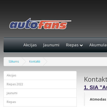
Akcijas
Jaunumi
Riepas
Akumulat
Sākums
Kontakti
Akcijas
Kontakt
Riepas 2022
1. SIA ”A
Jaunumi
Atmodas i
Riepas