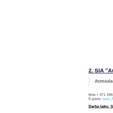
2. SIA ”A
Atmodas 
Mob.+ 371 28
E-pasts:
auto_f
Darba laiks: 