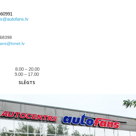
71 28660991
ls@autofans.lv
+ 371 26668398
ans@tvnet.lv
ās 8.00 – 20.00
 9.00 – 17.00
iena
SLĒGTS