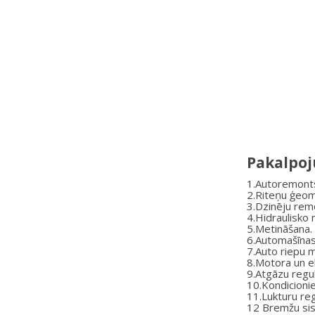
Pakalpoj
1.Autoremont
2.Riteņu ģeom
3.Dzinēju rem
4.Hidraulisko
5.Metināšana.
6.Automašīnas
7.Auto riepu 
8.Motora un 
9.Atgāzu regu
10.Kondicioni
11.Lukturu re
12 Bremžu si