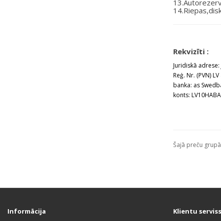
13.Autorezerve
14.Riepas,disk
Rekvizīti :
Juridiskā adrese
Reģ. Nr. (PVN) L
banka: as Swedb
konts: LV10HAB
Šajā preču grupā
Informācija
Klientu servis