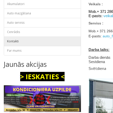
Akumulatori
Veikals :
Mob.+ 3
Auto mazgāšana
E-pasts:
veika
Auto serviss
Serviss :
Mob.
Cenrādis
E-pasts:
auto_f
Kontakti
Darba laiks:
Par mums
Darba dien
Jaunās akcijas
Sestdiena
vētd
S
> IESKATIES <