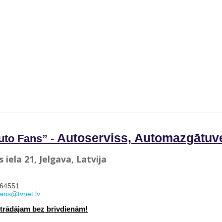
Autoserviss, Automazgātuv
uto Fans” -
iela 21, Jelgava, Latvija
664551
ans@tvnet.lv
Strādājam bez brīvdienām!