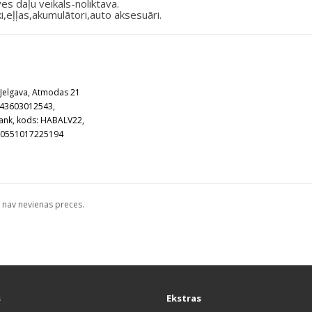
s daļu veikals-noliktava.
i,eļļas,akumulātori,auto aksesuāri.
: Jelgava, Atmodas 21
V 43603012543,
ank, kods: HABALV22,
A0551017225194
 nav nevienas preces.
s
Ekstras