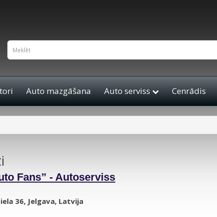
ori
Auto mazgāšana
Auto serviss
Cenrādis
i
uto Fans” - Autoserviss
ela 36, Jelgava, Latvija