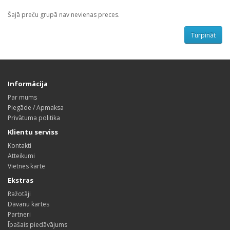
Šajā preču grupā nav nevienas preces.
Turpināt
Informācija
Par mums
Piegāde / Apmaksa
Privātuma politika
Klientu serviss
Kontakti
Atteikumi
Vietnes karte
Ekstras
Ražotāji
Dāvanu kartes
Partneri
Īpašais piedāvājums