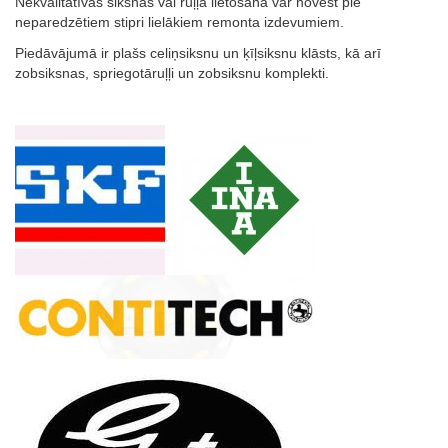
Nekvalitatīvas siksnas vai ruļļa lietošana var novest pie
neparedzētiem stipri lielākiem remonta izdevumiem.
Piedāvājumā ir plašs celiņsiksnu un ķīļsiksnu klāsts, kā arī
zobsiksnas, spriegotāruļļi un zobsiksnu komplekti.