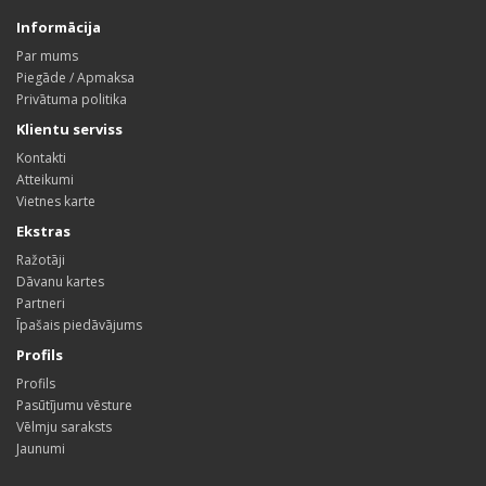
Informācija
Par mums
Piegāde / Apmaksa
Privātuma politika
Klientu serviss
Kontakti
Atteikumi
Vietnes karte
Ekstras
Ražotāji
Dāvanu kartes
Partneri
Īpašais piedāvājums
Profils
Profils
Pasūtījumu vēsture
Vēlmju saraksts
Jaunumi