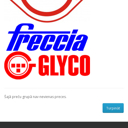
Šajā preču grupā nav nevienas preces.
Turpināt