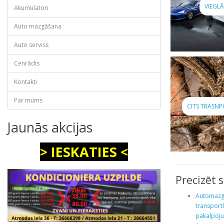
VIEGL
Akumulatori
Auto mazgāšana
Auto serviss
Cenrādis
Kontakti
Par mums
CITS TRASN
Jaunās akcijas
> IESKATIES <
Precizēt 
Automazgā
transportl
pakalpoj