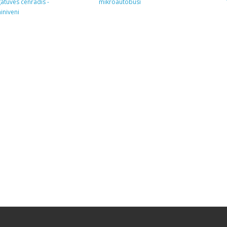
tuves cenrādis -
mikroautobusi
iniveni