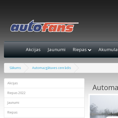
Akcijas
Jaunumi
Riepas
Akumulat
Sākums
Automazgātuves cenrādis
Akcijas
Automa
Riepas 2022
Jaunumi
Riepas