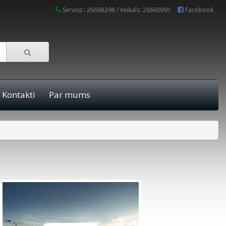
Serviss : 26668398 / Veikals: 28660991
Facebook
Kontakti
Par mums