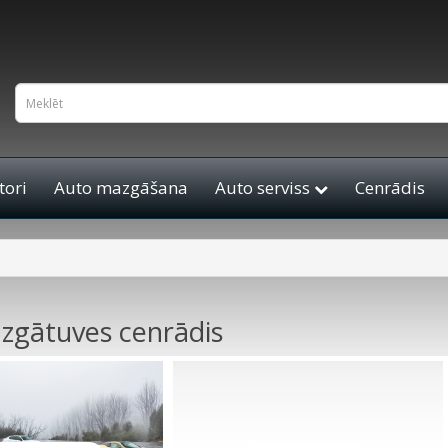
ori
Auto mazgāšana
Auto serviss
Cenrādis
zgātuves cenrādis