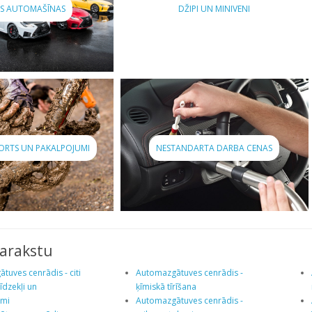
ĀS AUTOMAŠĪNAS
DŽIPI UN MINIVENI
PORTS UN PAKALPOJUMI
NESTANDARTA DARBA CENAS
sarakstu
tuves cenrādis - citi
Automazgātuves cenrādis -
īdzekļi un
ķīmiskā tīrīšana
umi
Automazgātuves cenrādis -