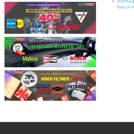
Automazgā
džipi un m