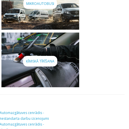
MIKROAUTOBUSI
ĶĪMISKĀ TĪRĪŠANA
Automazgātuves cenrādis -
nestandarta darbu izcenojumi
Automazgātuves cenrādis -