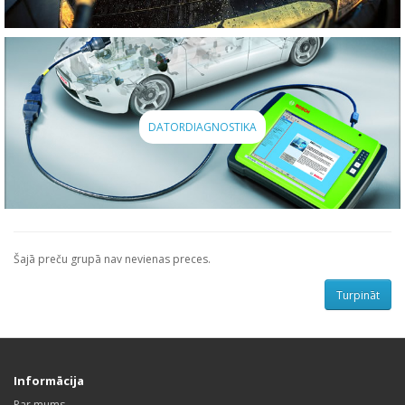
DATORDIAGNOSTIKA
Šajā preču grupā nav nevienas preces.
Turpināt
Informācija
Par mums