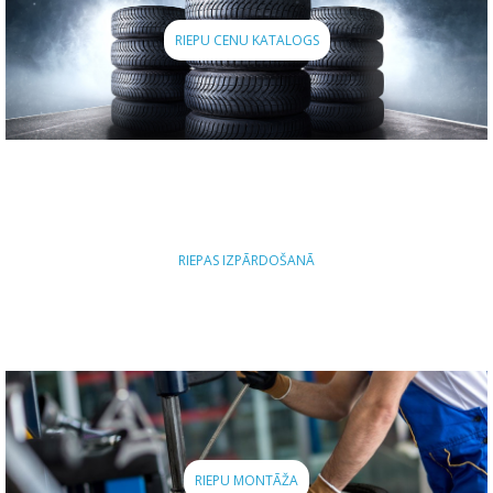
RIEPU CENU KATALOGS
RIEPAS IZPĀRDOŠANĀ
RIEPU MONTĀŽA