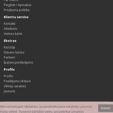
Piegāde / Apmaksa
Privātuma politika
Klientu serviss
Kontakti
Atteikumi
Vietnes karte
Ekstras
Ražotāji
Dāvanu kartes
Partneri
Īpašais piedāvājums
Profils
Profils
Pasūtījumu vēsture
Vēlmju saraksts
Jaunumi
Mēs izmantojam sīkdatnes, lai piedāvātu Jums vislabāko pieredzi
Aizvert
Interneta veikala izstrāde
,
Hostings
JM Holding
mūsu vietnē. Turpinot pārlūkot vietni, jūs piekrītat izmantot