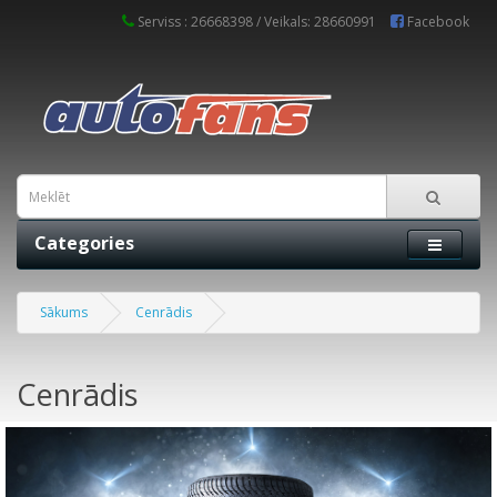
Serviss : 26668398 / Veikals: 28660991
Facebook
Categories
Sākums
Cenrādis
Cenrādis